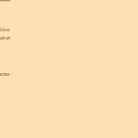
Rhône
.
que un
.
actez-