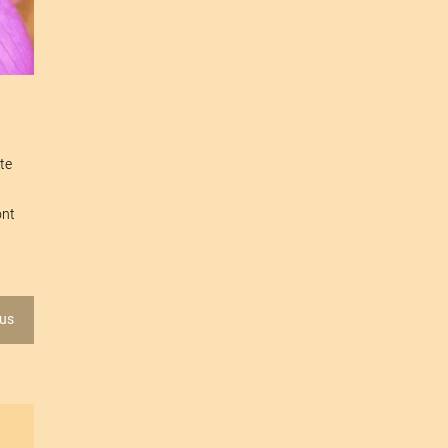
ite
ont
lus