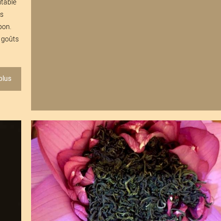
itable
es
pon.
s goûts
plus