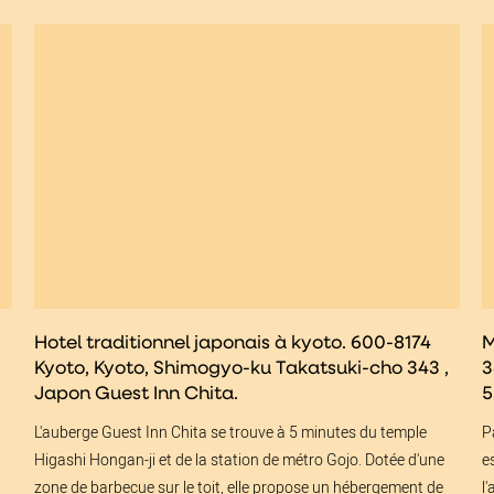
Hotel traditionnel japonais à kyoto. 600-8174
M
Kyoto, Kyoto, Shimogyo-ku Takatsuki-cho 343 ,
3
Japon Guest Inn Chita.
5
L'auberge Guest Inn Chita se trouve à 5 minutes du temple
P
Higashi Hongan-ji et de la station de métro Gojo. Dotée d'une
e
zone de barbecue sur le toit, elle propose un hébergement de
l